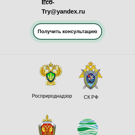
Eco-
Try@yandex.ru
Получить консультацию
Росприроднадзор
СК РФ