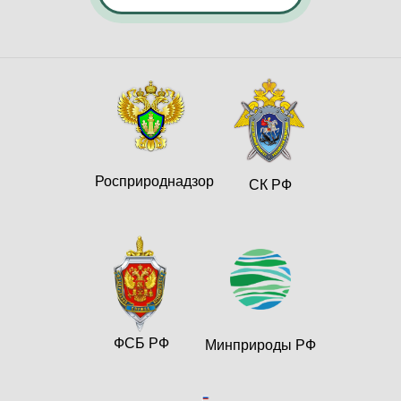
Росприроднадзор
СК РФ
ФСБ РФ
Минприроды РФ