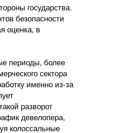
тороны государства.
нтов безопасности
я оценка, в
е периоды, более
ерческого сектора
аботку именно из-за
лует
такой разворот
рафик девелопера,
руя колоссальные