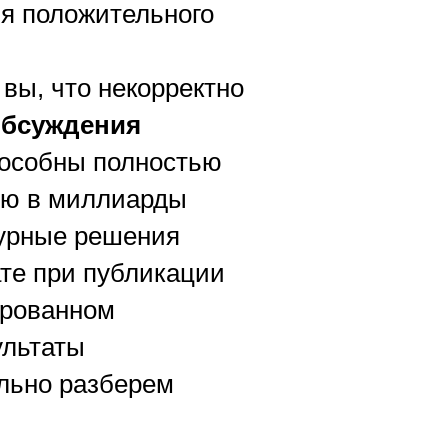
ия положительного
вы, что некорректно
обсуждения
пособны полностью
ью в миллиарды
турные решения
те при публикации
ированном
ультаты
льно разберем