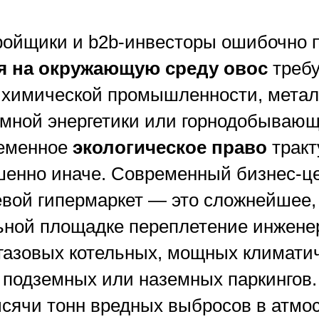
ройщики и b2b-инвесторы ошибочно п
я на окружающую среду овос
требу
 химической промышленности, метал
омной энергетики или горнодобывающ
ременное
экологическое право
тракт
шенно иначе. Современный бизнес-це
евой гипермаркет — это сложнейшее,
ьной площадке переплетение инжене
газовых котельных, мощных климатич
подземных или наземных паркингов. 
сячи тонн вредных выбросов в атмос