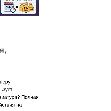
я,
оперу
ьзует
виатура? Полная
йствия на