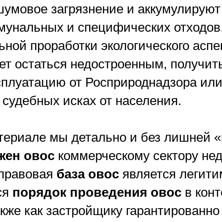
шумовое загрязнение и аккумулируют
мунальных и специфических отходов.
ьной проработки экологического асп
ует остаться недостроенным, получи
сплуатацию от Росприроднадзора или
 судебных исках от населения.
териале мы детально и без лишней 
жен овос
коммерческому сектору нед
-правовая
база овос
является легити
ся
порядок проведения овос
в конт
акже как застройщику гарантированно