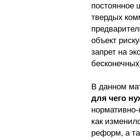
постоянное 
твердых ком
предварител
объект риск
запрет на эк
бесконечных
В данном ма
для чего ну
нормативно
как изменил
реформ, а т