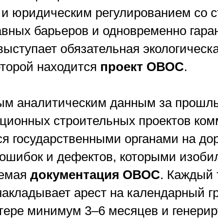
 и юридическим регулированием со с
авных барьеров и одновременно гара
ыступает обязательная экологическа
оторой находится
проект ОВОС
.
ым аналитическим данным за прошлы
ционных строительных проектов комм
я государственными органами на дор
 ошибок и дефектов, которыми изоби
яемая
документация ОВОС
. Каждый 
накладывает арест на календарный г
отере минимум 3–6 месяцев и генери