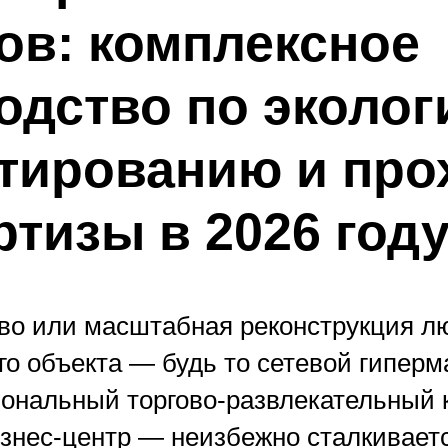
ов: комплексное
одство по эколог
тированию и пр
ртизы в 2026 год
во или масштабная реконструкция лю
о объекта — будь то сетевой гиперма
ональный торгово-развлекательный 
знес-центр — неизбежно сталкиваетс