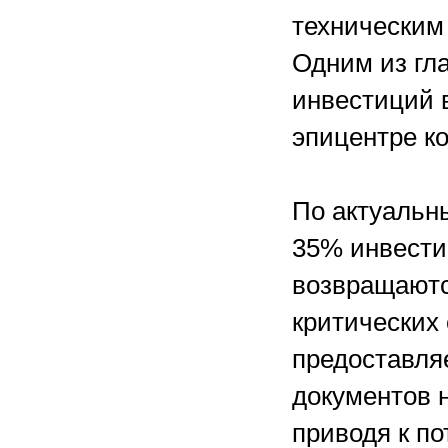
техническим
Одним из гл
инвестиций в
эпицентре к
По актуальн
35% инвести
возвращаютс
критических
предоставл
документов 
приводя к п