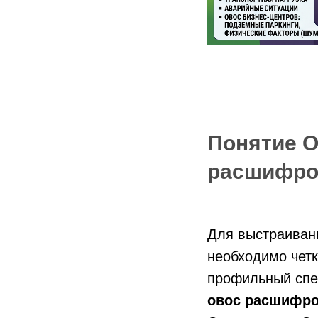
Понятие О
расшифро
Для выстраиван
необходимо четк
профильный спе
овос расшифро