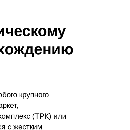
ическому
охождению
у
бого крупного
ркет,
комплекс (ТРК) или
я с жестким