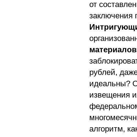
от составлен
заключения 
Интригующи
организован
материалов
заблокирова
рублей, даж
идеальны? О
извещения и
федеральном
многомесячн
алгоритм, ка