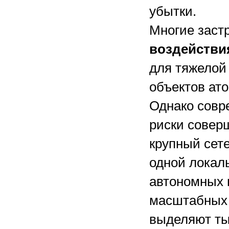
убытки.
Многие заст
воздействи
для тяжелой
объектов ат
Однако сов
риски совер
крупный сет
одной локал
автономных 
масштабных 
выделяют ты