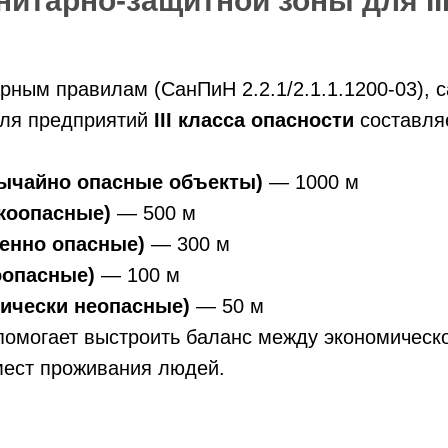
нитарно-защитной зоны для II
рным правилам (СанПиН 2.2.1/2.1.1.1200-03), 
для предприятий
III класса опасности
составля
вычайно опасные объекты)
— 1000 м
окоопасные)
— 500 м
еренно опасные)
— 300 м
оопасные)
— 100 м
тически неопасные)
— 50 м
помогает выстроить баланс между экономическ
мест проживания людей.