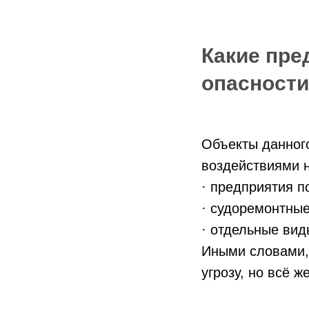
Какие пред
опасност
Объекты данног
воздействиями 
· предприятия п
· судоремонтные
· отдельные вид
Иными словами, 
угрозу, но всё ж