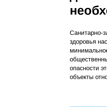
необх
Санитарно-з
здоровья на
минимальное
общественны
опасности эт
объекты отно