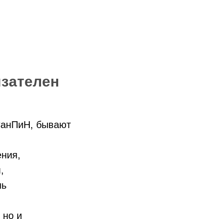
язателен
СанПиН, бывают
ения,
,
нь
 но и