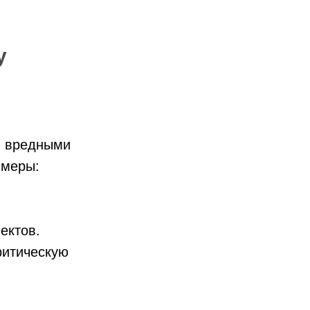
у
и вредными
имеры:
ектов.
ритическую