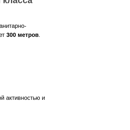
I класса
санитарно-
ет
300 метров
.
ой активностью и