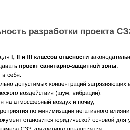
ность разработки проекта СЗ
 для
I, II и III классов опасности
законодательн
здавать
проект санитарно-защитной зоны
.
 в себя:
ельно допустимых концентраций загрязняющих 
ческого воздействия (шум, вибрации),
я на атмосферный воздух и почву,
роприятия по минимизации негативного влияни
окумент становится юридической основой для 
азмера СЗЗ конкретного предприятия.