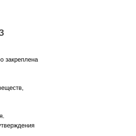
З
о закреплена
веществ,
я.
утверждения