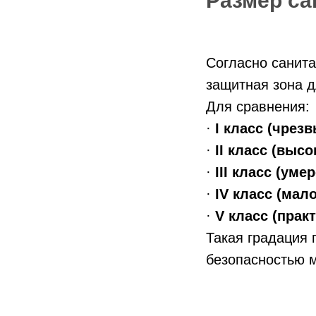
Размер са
Согласно санита
защитная зона 
Для сравнения:
·
I класс (чрез
·
II класс (выс
·
III класс (ум
·
IV класс (мал
·
V класс (прак
Такая градация 
безопасностью 