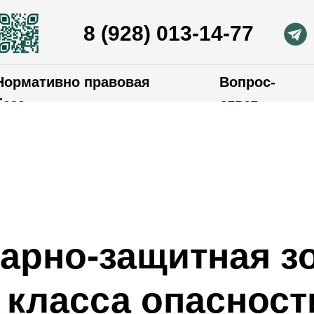
8 (928) 013-14-77
Нормативно правовая
Вопрос-
база
ответ
арно-защитная зо
I класса опасност