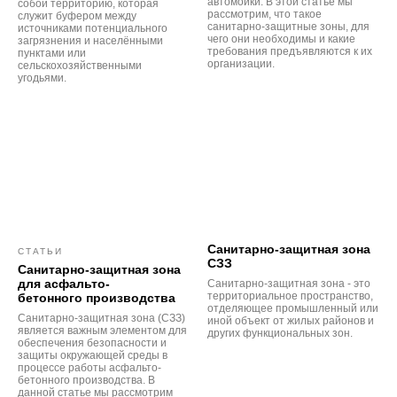
автомойки. В этой статье мы
собой территорию, которая
рассмотрим, что такое
служит буфером между
санитарно-защитные зоны, для
источниками потенциального
чего они необходимы и какие
загрязнения и населёнными
требования предъявляются к их
пунктами или
организации.
сельскохозяйственными
угодьями.
Санитарно-защитная зона
СТАТЬИ
СЗЗ
Санитарно-защитная зона
для асфальто-
Санитарно-защитная зона - это
территориальное пространство,
бетонного производства
отделяющее промышленный или
Санитарно-защитная зона (СЗЗ)
иной объект от жилых районов и
является важным элементом для
других функциональных зон.
обеспечения безопасности и
защиты окружающей среды в
процессе работы асфальто-
бетонного производства. В
данной статье мы рассмотрим