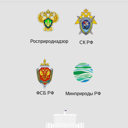
Росприроднадзор
СК РФ
ФСБ РФ
Минприроды РФ