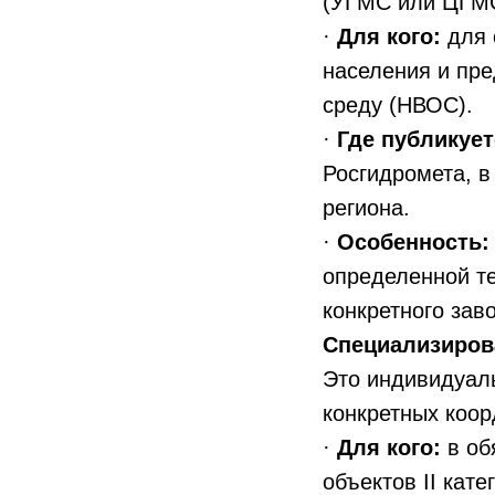
(УГМС или ЦГМС)
·
Для кого:
для 
населения и пре
среду (НВОС).
·
Где публикует
Росгидромета, в
региона.
·
Особенность:
определенной те
конкретного зав
Специализиров
Это индивидуаль
конкретных коор
·
Для кого:
в об
объектов II кат