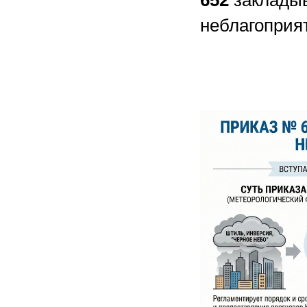
652
закладыв
неблагоприя