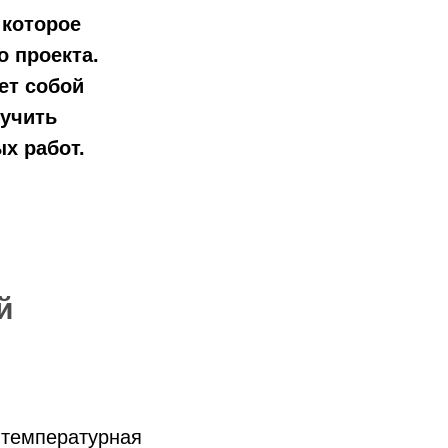
 которое
 проекта.
ет собой
лучить
х работ.
й
 температурная