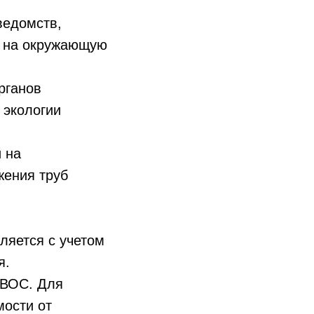
ведомств,
ия на окружающую
рганов
 экологии
 на
жения труб
ляется с учетом
я.
НВОС. Для
мости от