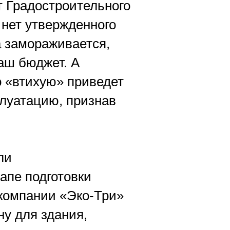
т Градостроительного
 нет утвержденного
а замораживается,
аш бюджет. А
о «втихую» приведет
сплуатацию, признав
ли
апе подготовки
 компании «Эко-Три»
ну для здания,