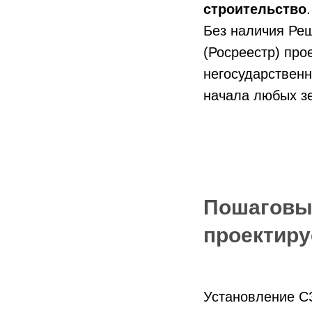
строительство
.
Без наличия Реш
(Росреестр) про
негосударственн
начала любых з
Пошаговый
проектиру
Установление С