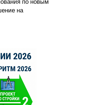
асования по новым
шение на