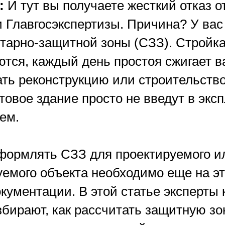
:
И тут вы получаете жесткий отказ о
 Главгосэкспертизы. Причина? У вас
итарно-защитной зоны (СЗЗ). Стройк
ются, каждый день простоя сжигает в
ать реконструкцию или строительств
готовое здание просто не введут в эк
ем.
ормлять СЗЗ для проектируемого и
уемого объекта необходимо еще на эт
кументации. В этой статье эксперты
бирают, как рассчитать защитную зо