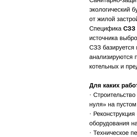
Санитарно-защи
экологический 
от жилой застро
Специфика
СЗЗ
источника выбро
СЗЗ базируется 
анализируются 
котельных и пре
Для каких рабо
· Строительство
нуля» на пустом
· Реконструкция
оборудования на
· Техническое п