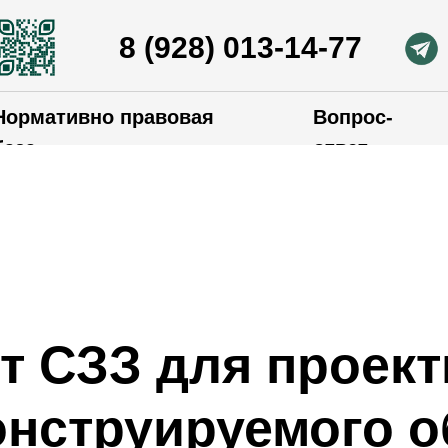
8 (928) 013-14-77
Нормативно правовая
Вопрос-
база
ответ
т СЗЗ для проек
онструируемого о