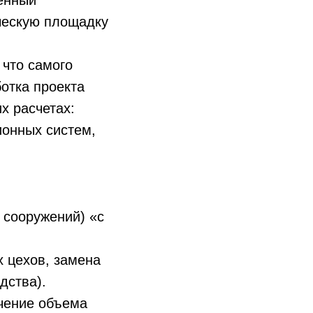
енный
ческую площадку
 что самого
отка проекта
х расчетах:
ионных систем,
х сооружений) «с
х цехов, замена
дства).
ичение объема