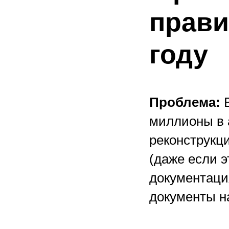
прави
году
Проблема:
В
миллионы в 
реконструкц
(даже если э
документация
документы н