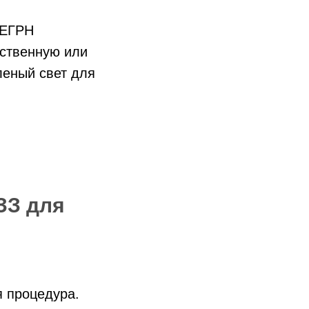
 ЕГРН
рственную или
леный свет для
ЗЗ для
я процедура.