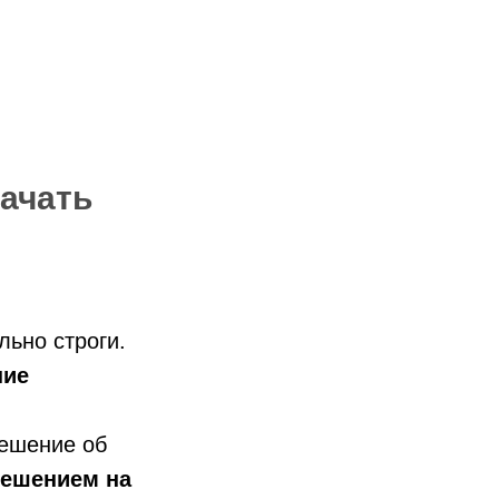
начать
льно строги.
ние
Решение об
решением на