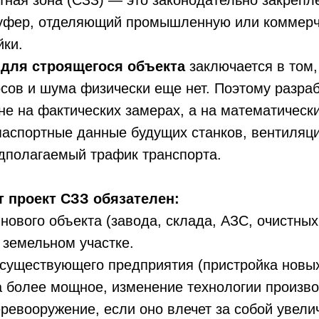
тная зона (СЗЗ) — это законодательно закрепл
буфер, отделяющий промышленную или коммер
йки.
 для строящегося объекта
заключается в том,
сов и шума физически еще нет. Поэтому разраб
не на фактических замерах, а на математически
паспортные данные будущих станков, вентиляц
дполагаемый трафик транспорта.
т проект СЗЗ обязателен:
 нового объекта (завода, склада, АЗС, очистны
 земельном участке.
 существующего предприятия (пристройка новы
 более мощное, изменение технологии произво
еревооружение, если оно влечет за собой увел