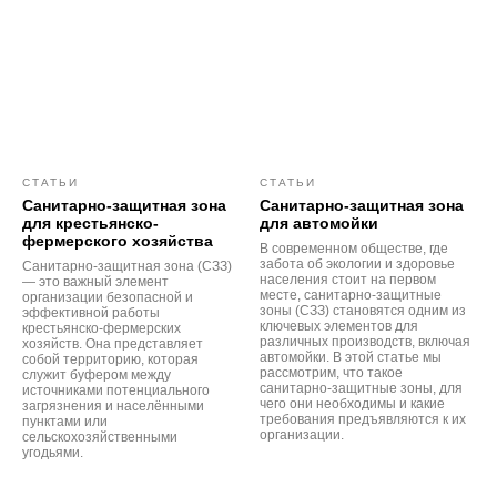
СТАТЬИ
СТАТЬИ
Санитарно-защитная зона
Санитарно-защитная зона
для крестьянско-
для автомойки
фермерского хозяйства
В современном обществе, где
забота об экологии и здоровье
Санитарно-защитная зона (СЗЗ)
населения стоит на первом
— это важный элемент
месте, санитарно-защитные
организации безопасной и
зоны (СЗЗ) становятся одним из
эффективной работы
ключевых элементов для
крестьянско-фермерских
различных производств, включая
хозяйств. Она представляет
автомойки. В этой статье мы
собой территорию, которая
рассмотрим, что такое
служит буфером между
санитарно-защитные зоны, для
источниками потенциального
чего они необходимы и какие
загрязнения и населёнными
требования предъявляются к их
пунктами или
организации.
сельскохозяйственными
угодьями.