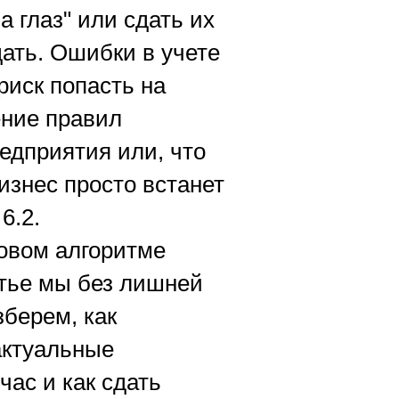
а глаз" или сдать их
дать. Ошибки в учете
риск попасть на
ение правил
едприятия или, что
изнес просто встанет
6.2.
говом алгоритме
атье мы без лишней
берем, как
 актуальные
ас и как сдать