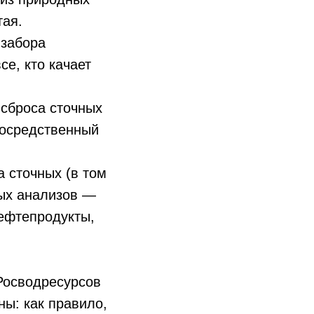
тая.
 забора
се, кто качает
 сброса сточных
посредственный
а сточных (в том
ых анализов —
ефтепродукты,
Росводресурсов
ны: как правило,