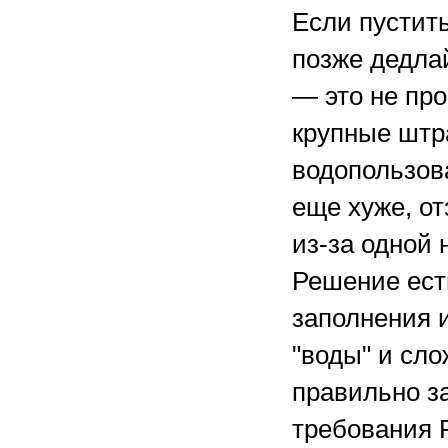
Если пустить
позже дедлай
— это не про
крупные штр
водопользов
еще хуже, от
из-за одной 
Решение есть
заполнения и
"воды" и сл
правильно за
требования 