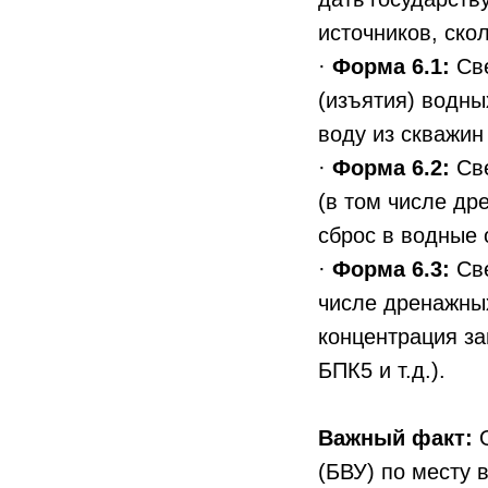
источников, ско
·
Форма 6.1:
Све
(изъятия) водны
воду из скважин 
·
Форма 6.2:
Све
(в том числе др
сброс в водные 
·
Форма 6.3:
Све
числе дренажны
концентрация з
БПК5 и т.д.).
Важный факт:
О
(БВУ) по месту 