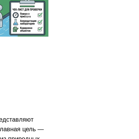
едставляют
главная цель —
 из природных