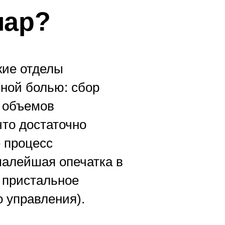
мар?
кие отделы
вной болью: сбор
, объемов
что достаточно
 процесс
малейшая опечатка в
 пристальное
 управления).