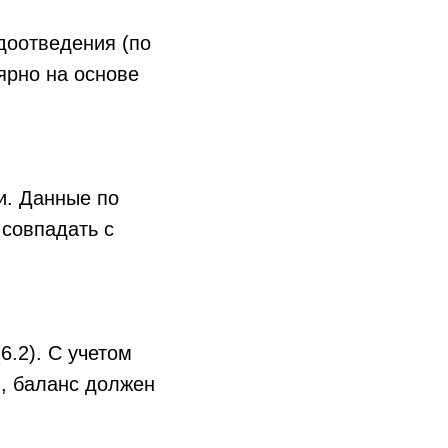
доотведения (по
ярно на основе
и. Данные по
 совпадать с
6.2). С учетом
ы, баланс должен