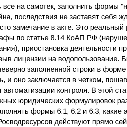
 все на самотек, заполнить формы "н
на, последствия не заставят себя ж
сто замечание в акте. Это реальный 
афы по статье 8.14 КоАП РФ (наруш
ания), приостановка деятельности пр
зыв лицензии на водопользование. Б
неверно заполненной строки в форме 
, и оно заключается в четком, поша
 автоматизации контроля. В этой ст
ожных юридических формулировок раз
полнять формы 6.1, 6.2 и 6.3, какие
Росводресурсов действуют прямо сейч