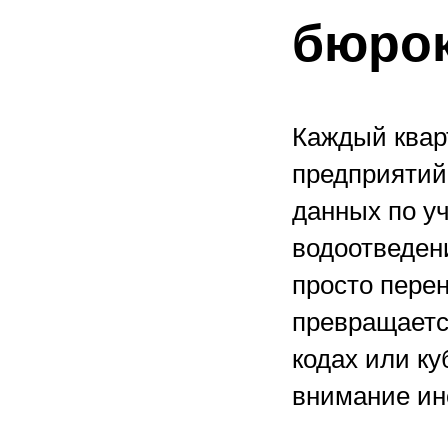
бюрок
Каждый кварт
предприятий 
данных по у
водоотведени
просто пере
превращаетс
кодах или к
внимание ин