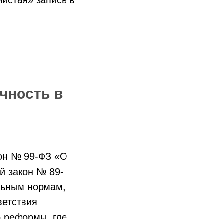
чность в
кон № 99-ФЗ «О
й закон № 89-
льным нормам,
ветствия
о реформы, где