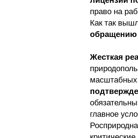
лицензий п
право на ра
Как так выш
обращению 
Жесткая ре
природополь
масштабных 
подтвержде
обязательны
главное усл
Росприродна
критические