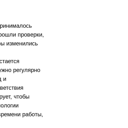
ринималось
прошли проверки,
ры изменились
стается
ужно регулярно
д и
ветствия
ует, чтобы
нологии
времени работы,