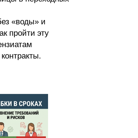
без «воды» и
к пройти эту
цензиатам
 контракты.