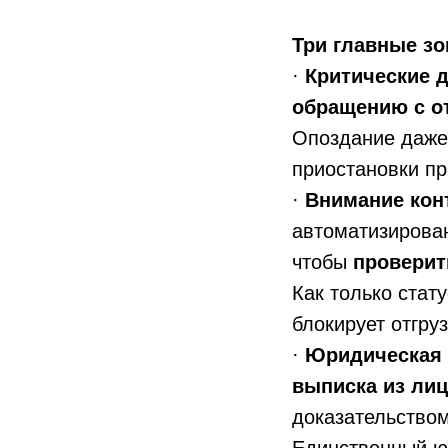
Три главные зо
·
Критические 
обращению с о
Опоздание даже 
приостановки пр
·
Внимание кон
автоматизирова
чтобы
проверит
Как только стат
блокирует отгру
·
Юридическая 
выписка из ли
доказательством
Единственный юр