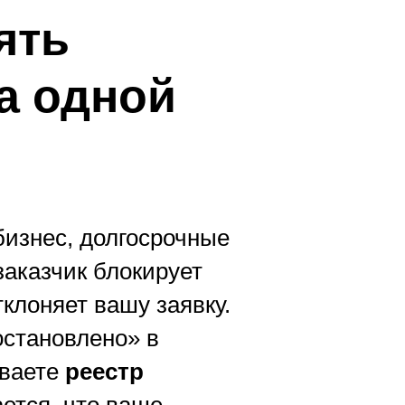
ять
за одной
бизнес, долгосрочные
заказчик блокирует
клоняет вашу заявку.
остановлено» в
ываете
реестр