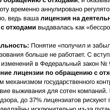
о обращению с отходами
, и оказыв
боту временно аннулировано регулято
ло, ведь ваша
лицензия на деятель
с отходами
выдавалась как «бесср
альность:
Понятие «получил и забыл
зования больше не работает. С всту
изменений в Федеральный закон № 9
ние лицензии по обращению с от
м механизмом государственного контр
овие выживания для сотен компаний. 
дзора, до 37% лицензиатов рискуют 
 дедлайны исключительно из-за пута