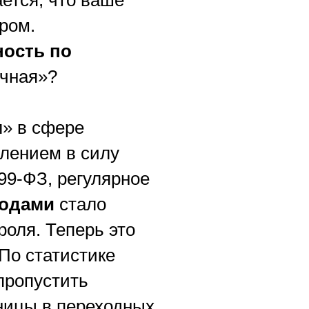
ается, что ваше
ром.
ность по
очная»?
» в сфере
плением в силу
9-ФЗ, регулярное
ходами
стало
оля. Теперь это
По статистике
пропустить
ницы в переходных