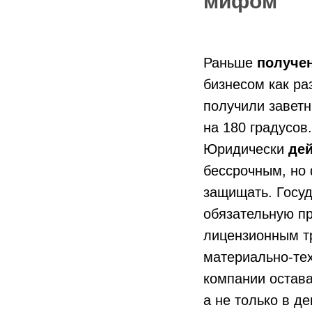
мифом
Раньше
получе
бизнесом как ра
получили заветн
на 180 градусов.
Юридически
дей
бессрочным, но 
защищать. Госу
обязательную п
лицензионным тр
материально-тех
компании остава
а не только в д