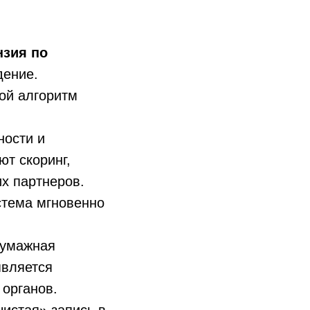
нзия по
дение.
ой алгоритм
ности и
т скоринг,
х партнеров.
стема мгновенно
бумажная
вляется
 органов.
истая» запись в