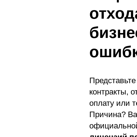
отход
бизне
ошибк
Представьте
контракты, о
оплату или 
Причина? Ва
официальной