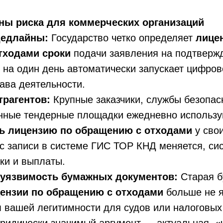
ны риска для коммерческих организаций
дедлайны:
Государство четко определяет
лице
тходами сроки
подачи заявления на подтверж
на один день автоматически запускает цифров
ава деятельности.
трагентов:
Крупные заказчики, службы безопас
нные тендерные площадки ежедневно использую
ь лицензию по обращению с отходами
у свои
ус записи в системе ГИС ТОР КНД меняется, си
зки и выплаты.
уязвимость бумажных документов:
Старая 
цензии по обращению с отходами
больше не я
 вашей легитимности для судов или налоговых
идически значимый аргумент — актуальная, «ч