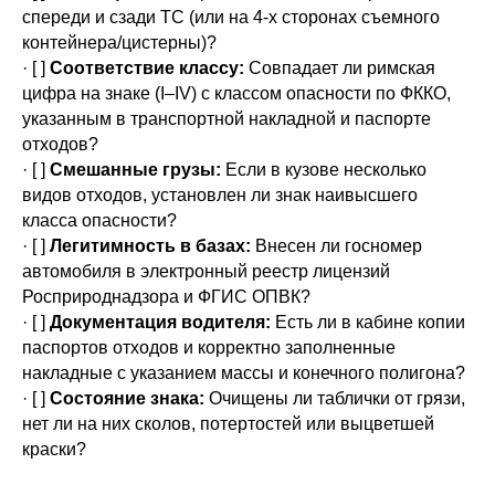
спереди и сзади ТС (или на 4-х сторонах съемного
контейнера/цистерны)?
· [ ]
Соответствие классу:
Совпадает ли римская
цифра на знаке (I–IV) с классом опасности по ФККО,
указанным в транспортной накладной и паспорте
отходов?
· [ ]
Смешанные грузы:
Если в кузове несколько
видов отходов, установлен ли знак наивысшего
класса опасности?
· [ ]
Легитимность в базах:
Внесен ли госномер
автомобиля в электронный реестр лицензий
Росприроднадзора и ФГИС ОПВК?
· [ ]
Документация водителя:
Есть ли в кабине копии
паспортов отходов и корректно заполненные
накладные с указанием массы и конечного полигона?
· [ ]
Состояние знака:
Очищены ли таблички от грязи,
нет ли на них сколов, потертостей или выцветшей
краски?