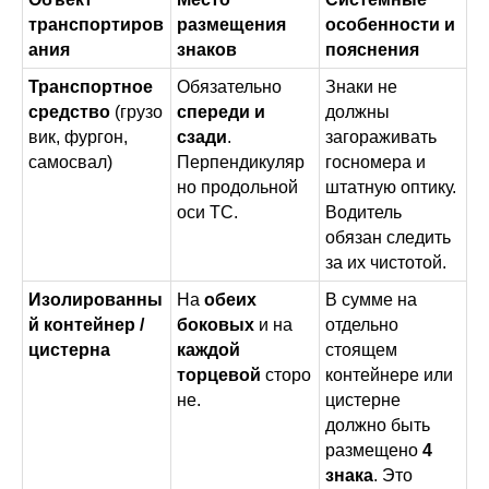
транспортиров
размещения
особенности и
ания
знаков
пояснения
Транспортное
Обязательно
Знаки не
средство
(грузо
спереди и
должны
вик, фургон,
сзади
.
загораживать
самосвал)
Перпендикуляр
госномера и
но продольной
штатную оптику.
оси ТС.
Водитель
обязан следить
за их чистотой.
Изолированны
На
обеих
В сумме на
й контейнер /
боковых
и на
отдельно
цистерна
каждой
стоящем
торцевой
сторо
контейнере или
не.
цистерне
должно быть
размещено
4
знака
. Это