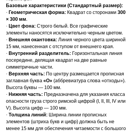
Базовые характеристики (Стандартный размер):
·
Геометрическая форма:
Квадрат со сторонами
300
× 300 мм
.
·
Цвет фона:
Строго белый. Все графические
элементы наносятся исключительно черным цветом.
·
Внешняя окантовка:
Линия черного цвета шириной
15 мм, нанесенная с отступом от внешнего края.
·
Внутренний разделитель:
Горизонтальная линия
посередине, делящая квадрат на две равные
симметричные части.
·
Верхняя часть:
По центру размещается прописная
заглавная буква
«О»
(аббревиатура слова «отходы»).
Высота буквы — 100 мм.
·
Нижняя часть:
Предназначена для указания класса
опасности груза строго римской цифрой (I, II, III, IV или
V). Высота цифр — 100 мм.
·
Толщина линий:
Ширина линии прописных
элементов (штриха букв и цифр) должна быть не
менее 15 мм для обеспечения читаемости с большого